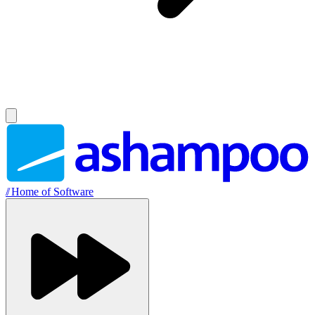
//
Home of Software