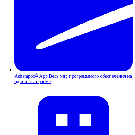
®
Ashampoo
App
Весь мир программного обеспечения на
одной платформе