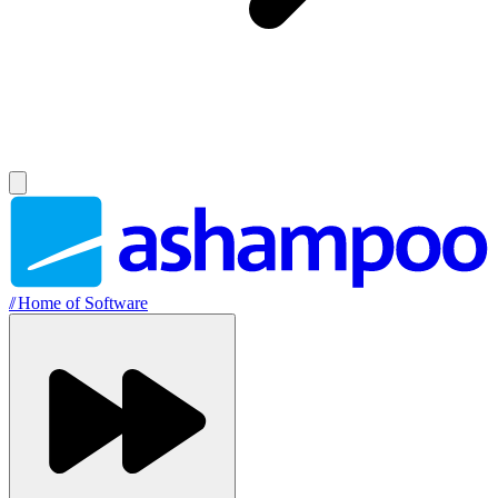
//
Home of Software