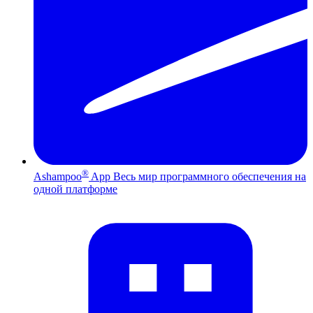
®
Ashampoo
App
Весь мир программного обеспечения на
одной платформе