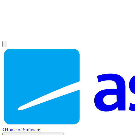
//
Home of Software