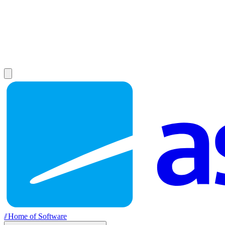
//
Home of Software