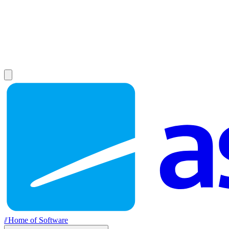
//
Home of Software