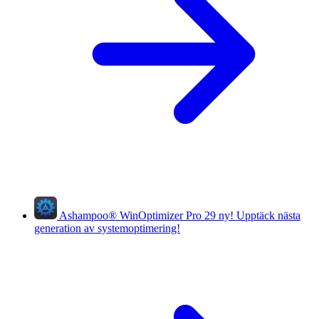
Ashampoo
®
WinOptimizer Pro 29
ny!
Upptäck nästa
generation av systemoptimering!