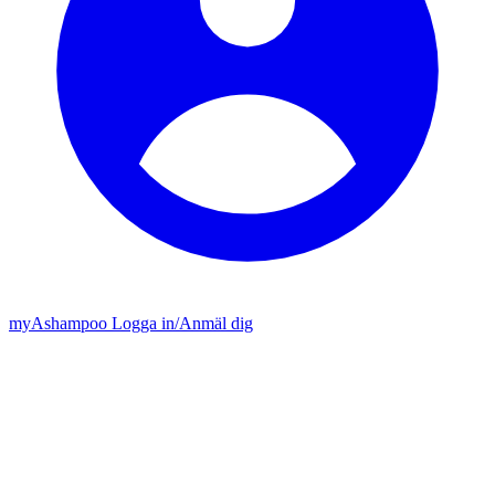
my
Ashampoo
Logga in
/
Anmäl dig