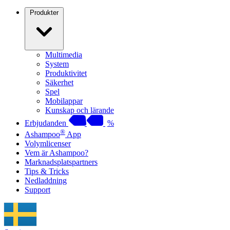
Produkter
Multimedia
System
Produktivitet
Säkerhet
Spel
Mobilappar
Kunskap och lärande
Erbjudanden
%
®
Ashampoo
App
Volymlicenser
Vem är Ashampoo?
Marknadsplatspartners
Tips & Tricks
Nedladdning
Support