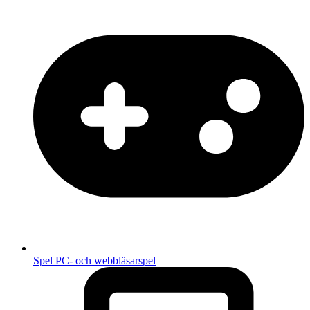
Spel
PC- och webbläsarspel