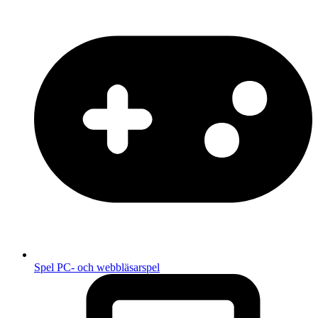
Spel
PC- och webbläsarspel