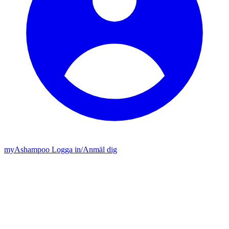
my
Ashampoo
Logga in
/
Anmäl dig