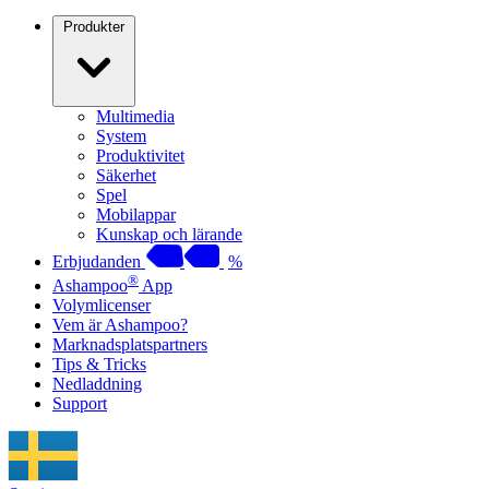
Produkter
Multimedia
System
Produktivitet
Säkerhet
Spel
Mobilappar
Kunskap och lärande
Erbjudanden
%
®
Ashampoo
App
Volymlicenser
Vem är Ashampoo?
Marknadsplatspartners
Tips & Tricks
Nedladdning
Support