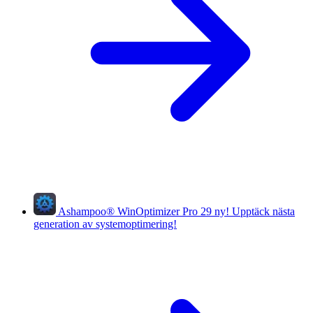
Ashampoo
®
WinOptimizer Pro 29
ny!
Upptäck nästa
generation av systemoptimering!