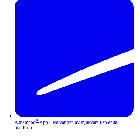
®
Ashampoo
App
Hela världen av mjukvara i en enda
plattform