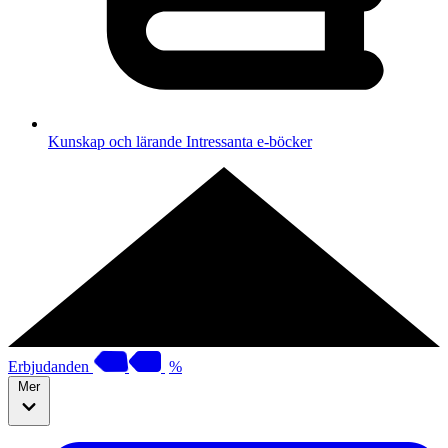
Kunskap och lärande
Intressanta e-böcker
Erbjudanden
%
Mer