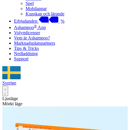
Spel
Mobilappar
Kunskap och lärande
Erbjudanden
%
®
Ashampoo
App
Volymlicenser
Vem är Ashampoo?
Marknadsplatspartners
Tips & Tricks
Nedladdning
Support
Sverige
Ljusläge
Mörkt läge