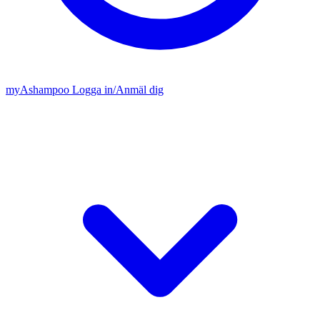
my
Ashampoo
Logga in
/
Anmäl dig