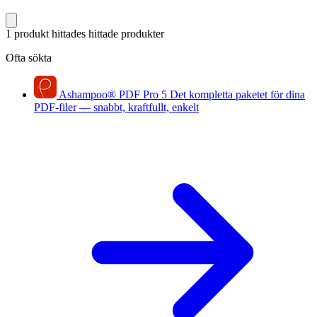
1 produkt hittades
hittade produkter
Ofta sökta
Ashampoo
®
PDF Pro 5
Det kompletta paketet för dina
PDF-filer — snabbt, kraftfullt, enkelt