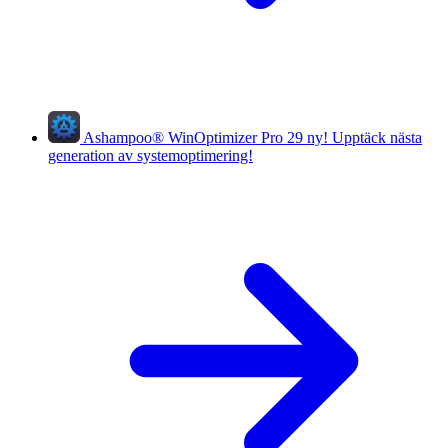
Ashampoo
®
WinOptimizer Pro 29
ny!
Upptäck nästa
generation av systemoptimering!