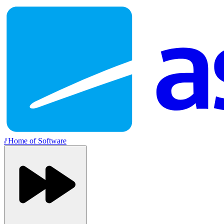
//
Home of Software