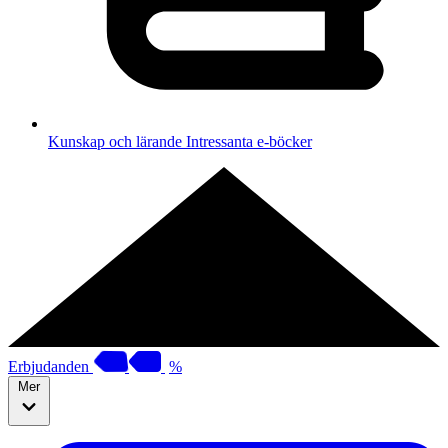
Kunskap och lärande
Intressanta e-böcker
Erbjudanden
%
Mer