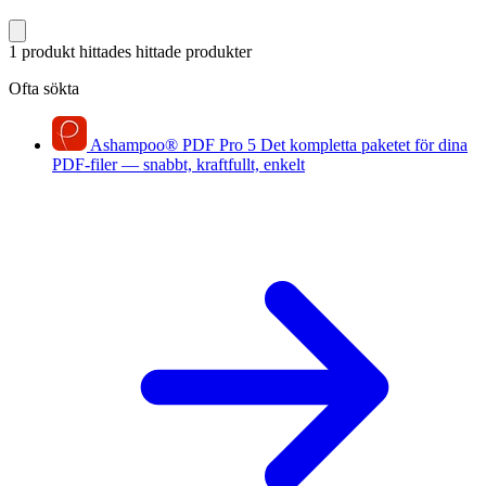
1 produkt hittades
hittade produkter
Ofta sökta
Ashampoo
®
PDF Pro 5
Det kompletta paketet för dina
PDF-filer — snabbt, kraftfullt, enkelt