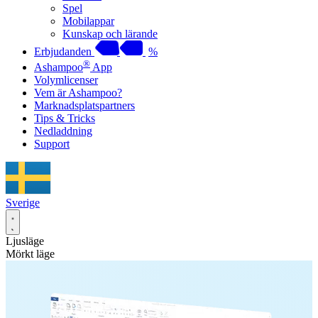
Spel
Mobilappar
Kunskap och lärande
Erbjudanden
%
®
Ashampoo
App
Volymlicenser
Vem är Ashampoo?
Marknadsplatspartners
Tips & Tricks
Nedladdning
Support
Sverige
Ljusläge
Mörkt läge