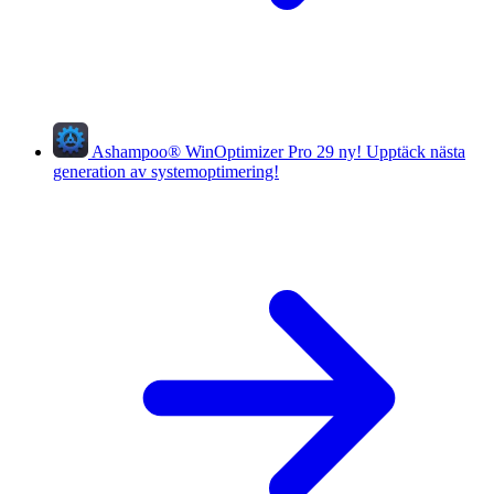
Ashampoo
®
WinOptimizer Pro 29
ny!
Upptäck nästa
generation av systemoptimering!