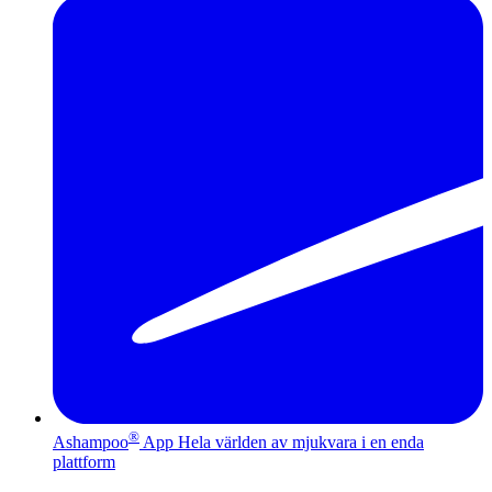
®
Ashampoo
App
Hela världen av mjukvara i en enda
plattform