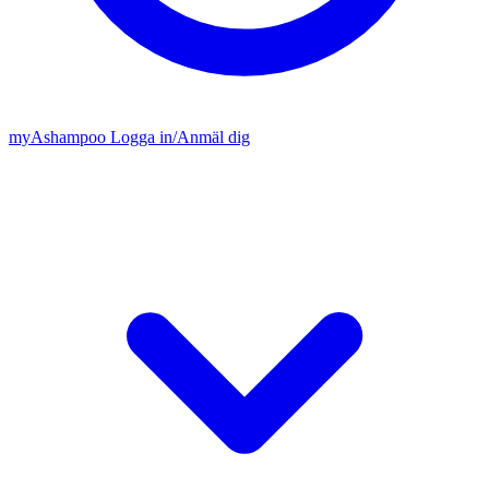
my
Ashampoo
Logga in
/
Anmäl dig