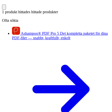
1 produkt hittades
hittade produkter
Ofta sökta
Ashampoo
®
PDF Pro 5
Det kompletta paketet för dina
PDF-filer — snabbt, kraftfullt, enkelt