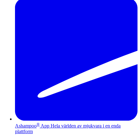
®
Ashampoo
App
Hela världen av mjukvara i en enda
plattform