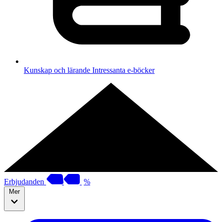
Kunskap och lärande
Intressanta e-böcker
Erbjudanden
%
Mer