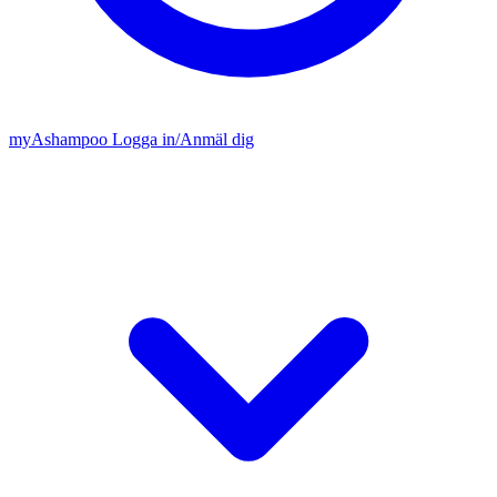
my
Ashampoo
Logga in
/
Anmäl dig