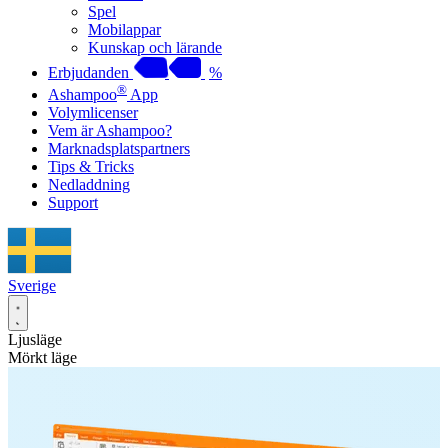
Spel
Mobilappar
Kunskap och lärande
Erbjudanden
%
®
Ashampoo
App
Volymlicenser
Vem är Ashampoo?
Marknadsplatspartners
Tips & Tricks
Nedladdning
Support
Sverige
Ljusläge
Mörkt läge