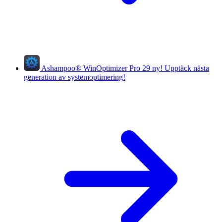
Ashampoo
®
WinOptimizer Pro 29
ny!
Upptäck nästa
generation av systemoptimering!