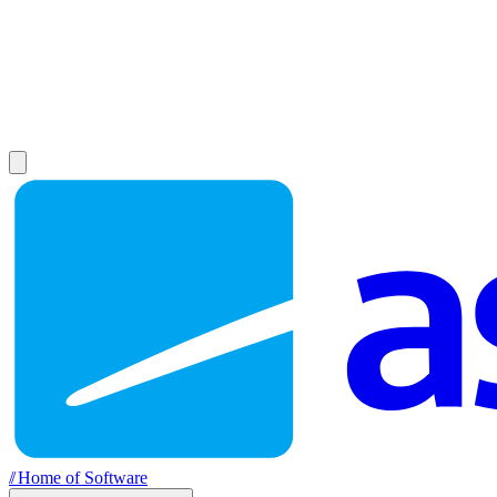
//
Home of Software