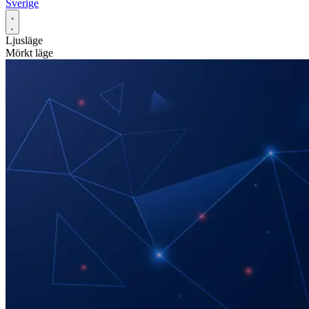
Sverige
Ljusläge
Mörkt läge