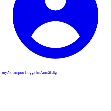
my
Ashampoo
Logga in
/
Anmäl dig