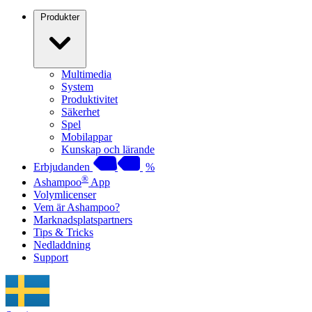
Produkter
Multimedia
System
Produktivitet
Säkerhet
Spel
Mobilappar
Kunskap och lärande
Erbjudanden
%
®
Ashampoo
App
Volymlicenser
Vem är Ashampoo?
Marknadsplatspartners
Tips & Tricks
Nedladdning
Support