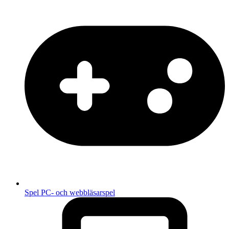
Spel
PC- och webbläsarspel