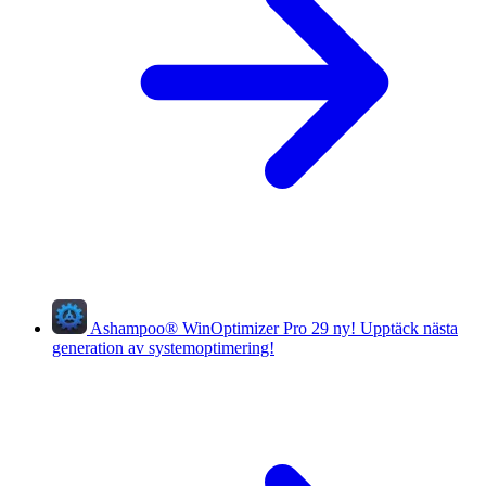
Ashampoo
®
WinOptimizer Pro 29
ny!
Upptäck nästa
generation av systemoptimering!