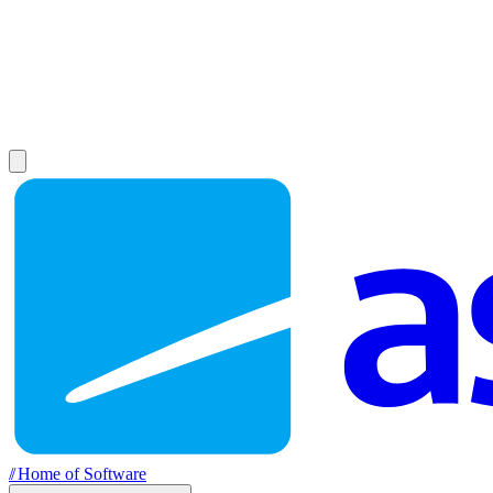
//
Home of Software