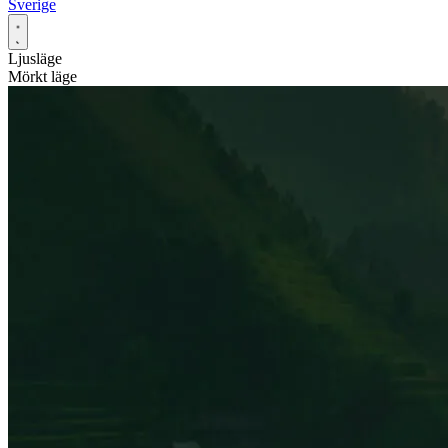
Sverige
Ljusläge
Mörkt läge