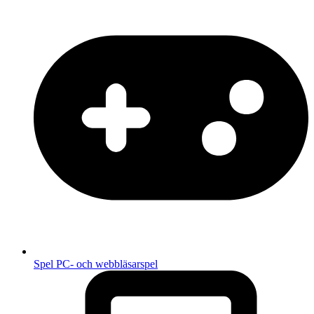
Spel
PC- och webbläsarspel