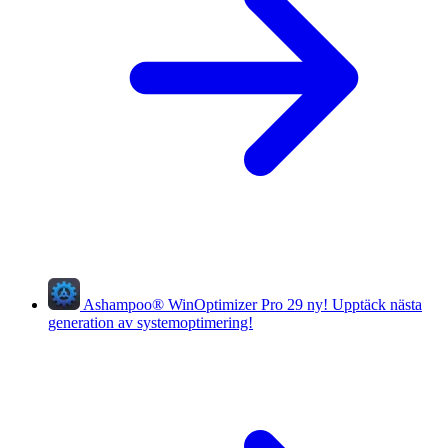
Ashampoo
®
WinOptimizer Pro 29
ny!
Upptäck nästa
generation av systemoptimering!