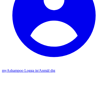
my
Ashampoo
Logga in
/
Anmäl dig