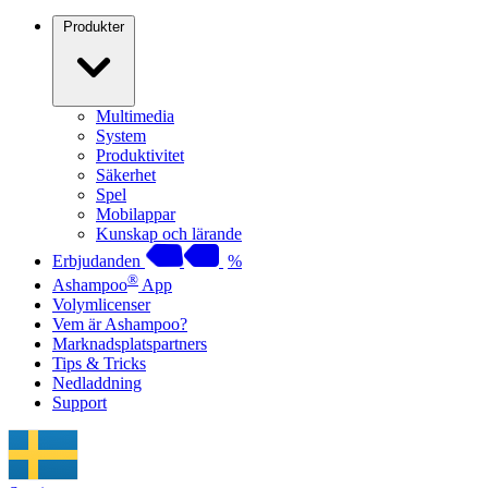
Produkter
Multimedia
System
Produktivitet
Säkerhet
Spel
Mobilappar
Kunskap och lärande
Erbjudanden
%
®
Ashampoo
App
Volymlicenser
Vem är Ashampoo?
Marknadsplatspartners
Tips & Tricks
Nedladdning
Support