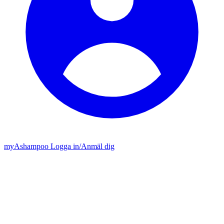
my
Ashampoo
Logga in
/
Anmäl dig