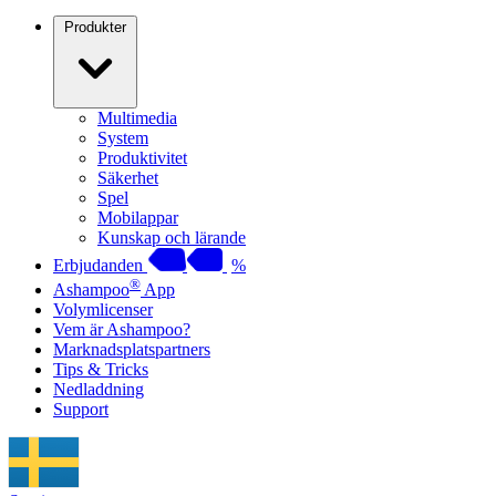
Produkter
Multimedia
System
Produktivitet
Säkerhet
Spel
Mobilappar
Kunskap och lärande
Erbjudanden
%
®
Ashampoo
App
Volymlicenser
Vem är Ashampoo?
Marknadsplatspartners
Tips & Tricks
Nedladdning
Support