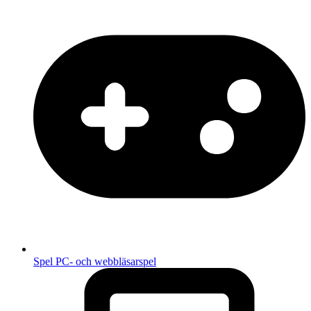
Spel
PC- och webbläsarspel