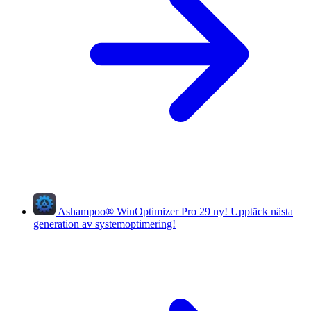
Ashampoo
®
WinOptimizer Pro 29
ny!
Upptäck nästa
generation av systemoptimering!