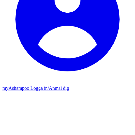
my
Ashampoo
Logga in
/
Anmäl dig