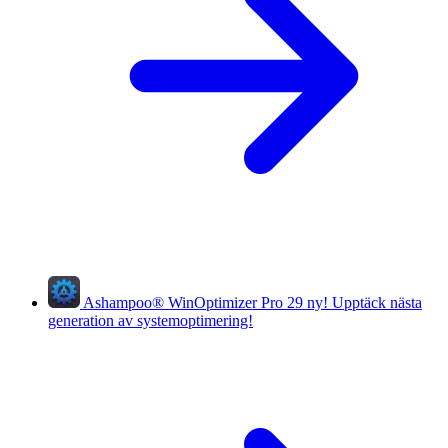
Ashampoo
®
WinOptimizer Pro 29
ny!
Upptäck nästa
generation av systemoptimering!