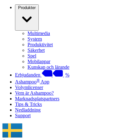
Produkter
Multimedia
System
Produktivitet
Säkerhet
Spel
Mobilappar
Kunskap och lärande
Erbjudanden
%
®
Ashampoo
App
Volymlicenser
Vem är Ashampoo?
Marknadsplatspartners
Tips & Tricks
Nedladdning
Support