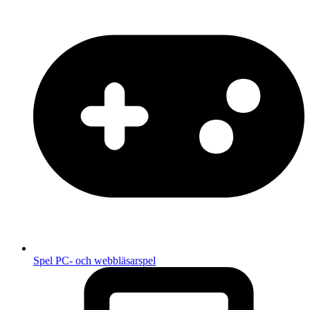
Spel
PC- och webbläsarspel