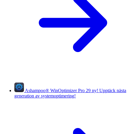
Ashampoo
®
WinOptimizer Pro 29
ny!
Upptäck nästa
generation av systemoptimering!