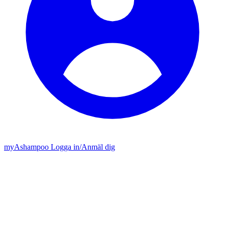
my
Ashampoo
Logga in
/
Anmäl dig