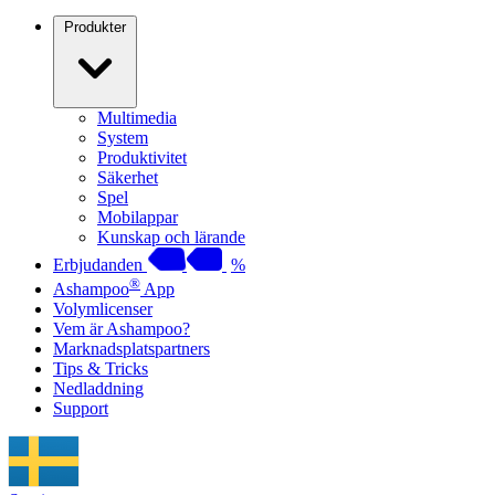
Produkter
Multimedia
System
Produktivitet
Säkerhet
Spel
Mobilappar
Kunskap och lärande
Erbjudanden
%
®
Ashampoo
App
Volymlicenser
Vem är Ashampoo?
Marknadsplatspartners
Tips & Tricks
Nedladdning
Support