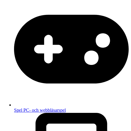
Spel
PC- och webbläsarspel