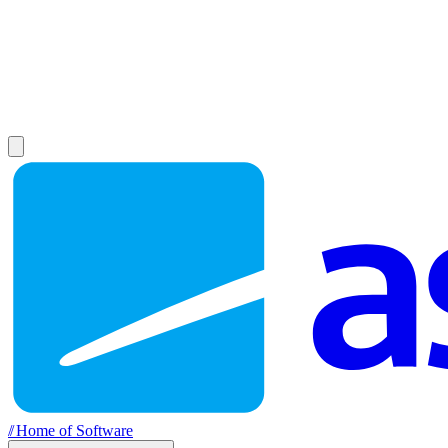
//
Home of Software