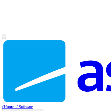
//
Home of Software