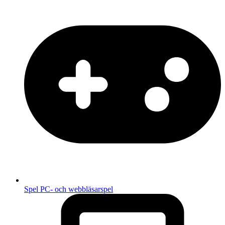
Spel
PC- och webbläsarspel