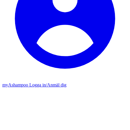
my
Ashampoo
Logga in
/
Anmäl dig