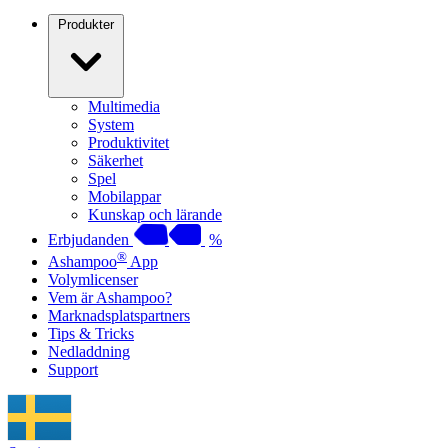
Produkter
Multimedia
System
Produktivitet
Säkerhet
Spel
Mobilappar
Kunskap och lärande
Erbjudanden
%
®
Ashampoo
App
Volymlicenser
Vem är Ashampoo?
Marknadsplatspartners
Tips & Tricks
Nedladdning
Support