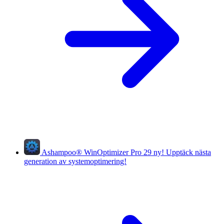
Ashampoo
®
WinOptimizer Pro 29
ny!
Upptäck nästa
generation av systemoptimering!