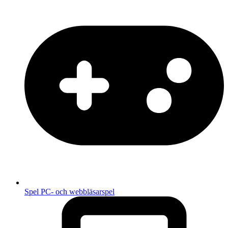
Spel
PC- och webbläsarspel