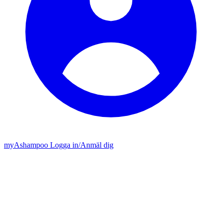
my
Ashampoo
Logga in
/
Anmäl dig