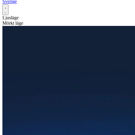
Sverige
Ljusläge
Mörkt läge