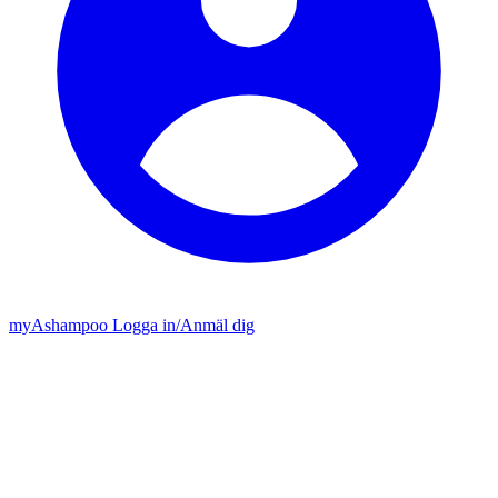
my
Ashampoo
Logga in
/
Anmäl dig