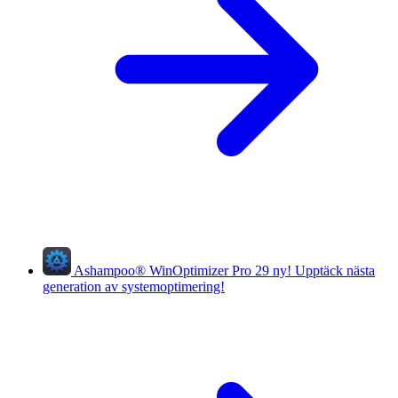
Ashampoo
®
WinOptimizer Pro 29
ny!
Upptäck nästa
generation av systemoptimering!