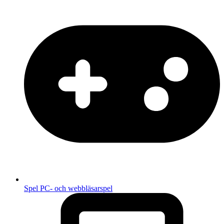
Spel
PC- och webbläsarspel