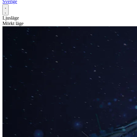
Sverige
Ljusläge
Mörkt läge