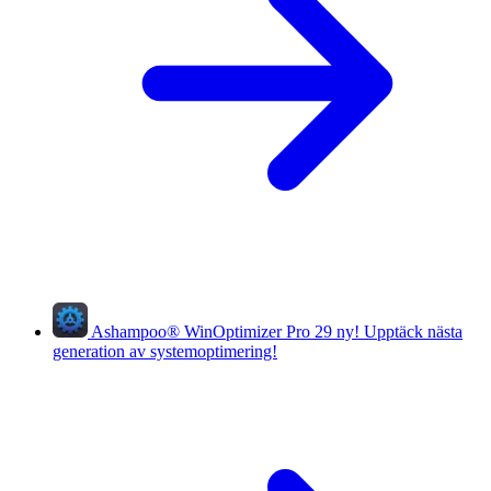
Ashampoo
®
WinOptimizer Pro 29
ny!
Upptäck nästa
generation av systemoptimering!