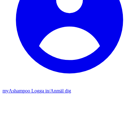
my
Ashampoo
Logga in
/
Anmäl dig