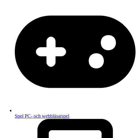
Spel
PC- och webbläsarspel