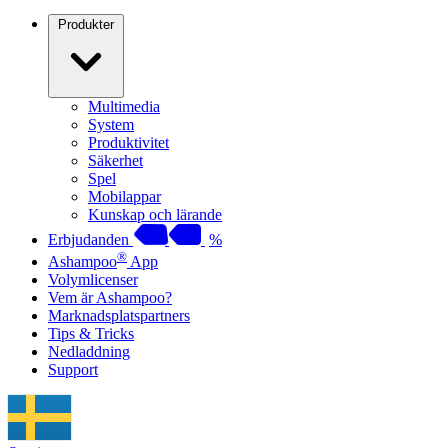
Produkter
Multimedia
System
Produktivitet
Säkerhet
Spel
Mobilappar
Kunskap och lärande
Erbjudanden
%
®
Ashampoo
App
Volymlicenser
Vem är Ashampoo?
Marknadsplatspartners
Tips & Tricks
Nedladdning
Support