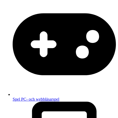
Spel
PC- och webbläsarspel