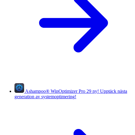
Ashampoo
®
WinOptimizer Pro 29
ny!
Upptäck nästa
generation av systemoptimering!