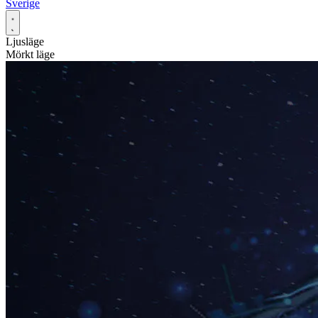
Sverige
Ljusläge
Mörkt läge