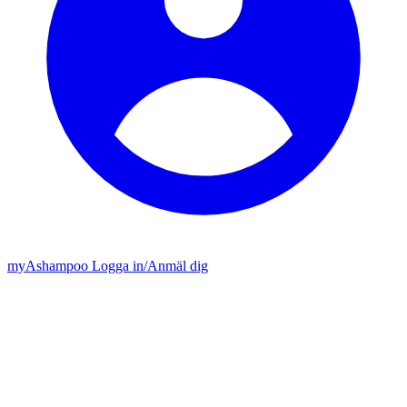
my
Ashampoo
Logga in
/
Anmäl dig