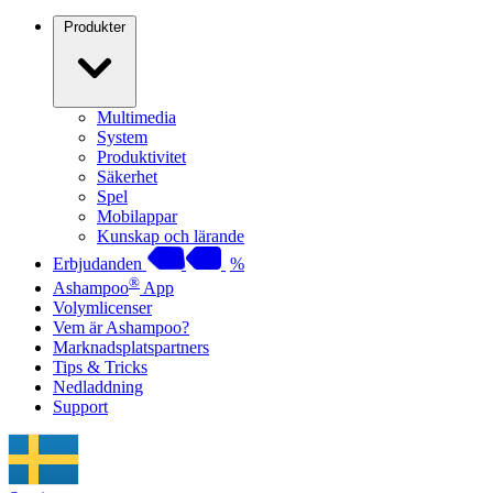
Produkter
Multimedia
System
Produktivitet
Säkerhet
Spel
Mobilappar
Kunskap och lärande
Erbjudanden
%
®
Ashampoo
App
Volymlicenser
Vem är Ashampoo?
Marknadsplatspartners
Tips & Tricks
Nedladdning
Support