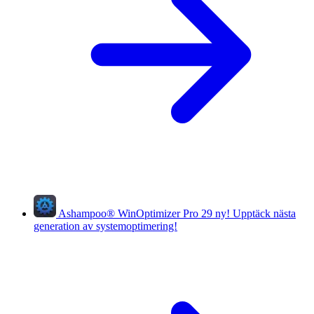
Ashampoo
®
WinOptimizer Pro 29
ny!
Upptäck nästa
generation av systemoptimering!