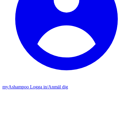
my
Ashampoo
Logga in
/
Anmäl dig