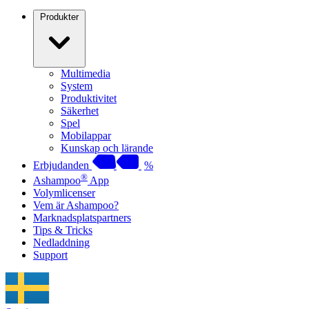
Produkter
Multimedia
System
Produktivitet
Säkerhet
Spel
Mobilappar
Kunskap och lärande
Erbjudanden
%
®
Ashampoo
App
Volymlicenser
Vem är Ashampoo?
Marknadsplatspartners
Tips & Tricks
Nedladdning
Support