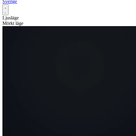
Sverige
Ljusläge
Mörkt läge