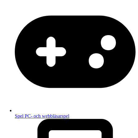
Spel
PC- och webbläsarspel