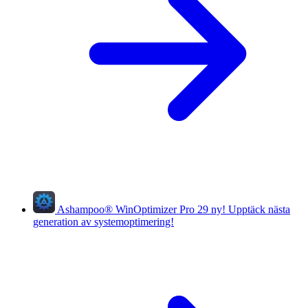
Ashampoo
®
WinOptimizer Pro 29
ny!
Upptäck nästa
generation av systemoptimering!