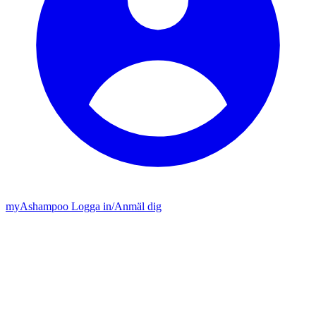
my
Ashampoo
Logga in
/
Anmäl dig