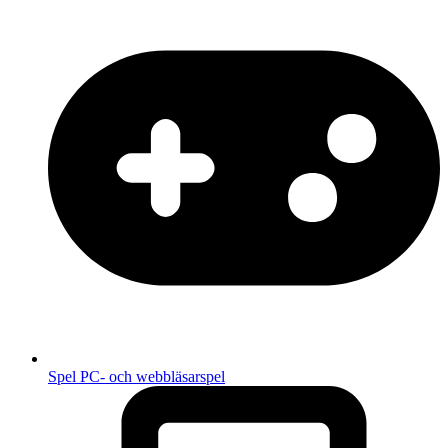
Spel
PC- och webbläsarspel