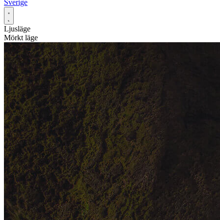
Sverige
Ljusläge
Mörkt läge