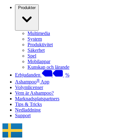
Produkter
Multimedia
System
Produktivitet
Säkerhet
Spel
Mobilappar
Kunskap och lärande
Erbjudanden
%
®
Ashampoo
App
Volymlicenser
Vem är Ashampoo?
Marknadsplatspartners
Tips & Tricks
Nedladdning
Support