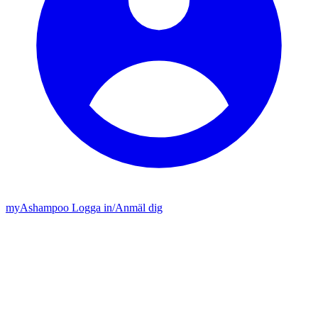
my
Ashampoo
Logga in
/
Anmäl dig