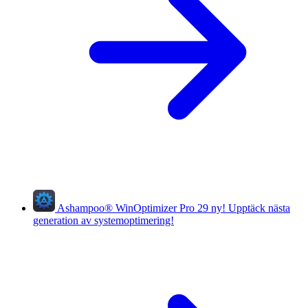
Ashampoo
®
WinOptimizer Pro 29
ny!
Upptäck nästa
generation av systemoptimering!