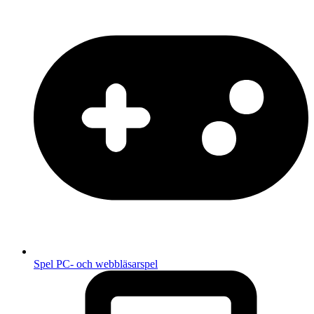
Spel
PC- och webbläsarspel