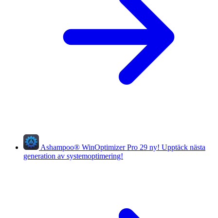
Ashampoo
®
WinOptimizer Pro 29
ny!
Upptäck nästa
generation av systemoptimering!