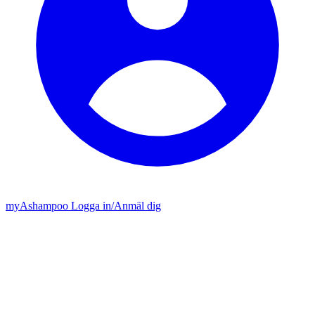
my
Ashampoo
Logga in
/
Anmäl dig