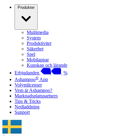
Produkter
Multimedia
System
Produktivitet
Säkerhet
Spel
Mobilappar
Kunskap och lärande
Erbjudanden
%
®
Ashampoo
App
Volymlicenser
Vem är Ashampoo?
Marknadsplatspartners
Tips & Tricks
Nedladdning
Support