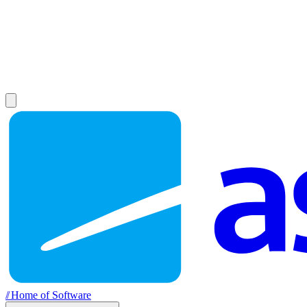
//
Home of Software