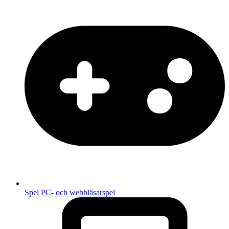
Spel
PC- och webbläsarspel