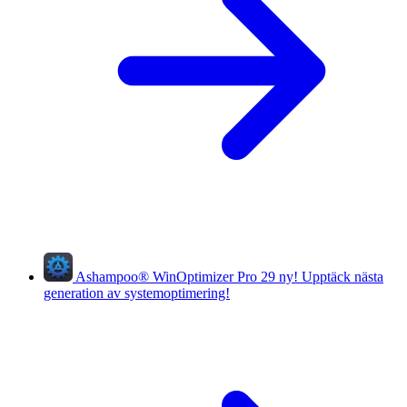
Ashampoo
®
WinOptimizer Pro 29
ny!
Upptäck nästa
generation av systemoptimering!