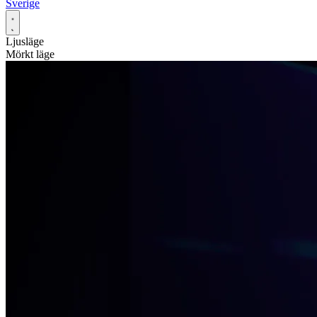
Sverige
Ljusläge
Mörkt läge