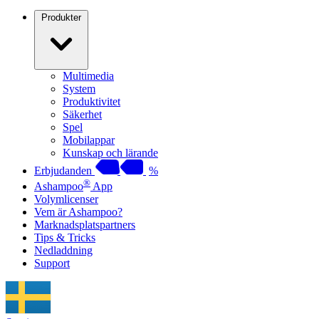
Produkter
Multimedia
System
Produktivitet
Säkerhet
Spel
Mobilappar
Kunskap och lärande
Erbjudanden
%
®
Ashampoo
App
Volymlicenser
Vem är Ashampoo?
Marknadsplatspartners
Tips & Tricks
Nedladdning
Support