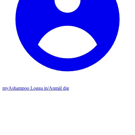
my
Ashampoo
Logga in
/
Anmäl dig