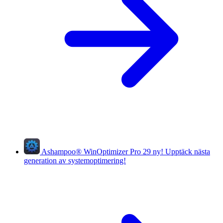
Ashampoo
®
WinOptimizer Pro 29
ny!
Upptäck nästa
generation av systemoptimering!