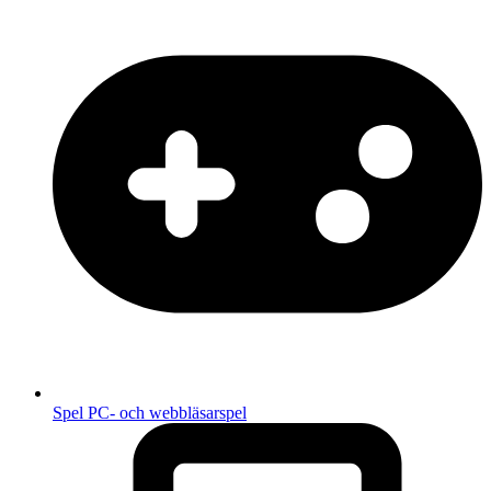
Spel
PC- och webbläsarspel