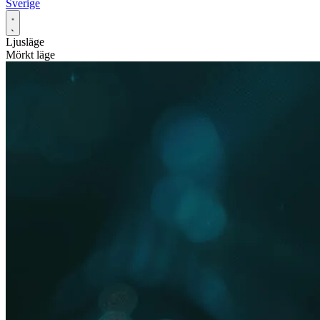
Sverige
Ljusläge
Mörkt läge