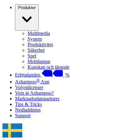
Produkter
Multimedia
System
Produktivitet
Säkerhet
Spel
Mobilappar
Kunskap och lärande
Erbjudanden
%
®
Ashampoo
App
Volymlicenser
Vem är Ashampoo?
Marknadsplatspartners
Tips & Tricks
Nedladdning
Support