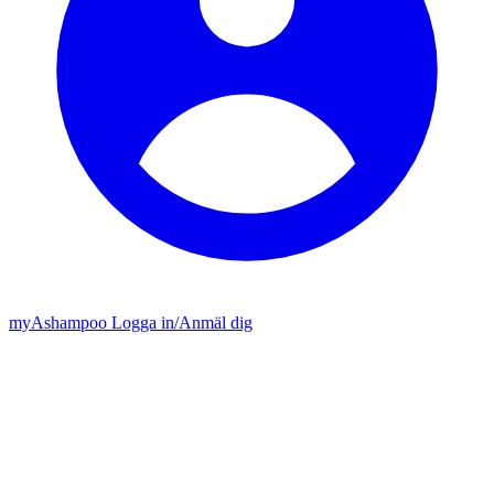
my
Ashampoo
Logga in
/
Anmäl dig