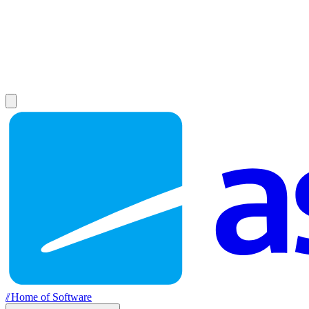
//
Home of Software