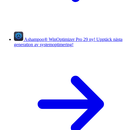
Ashampoo
®
WinOptimizer Pro 29
ny!
Upptäck nästa
generation av systemoptimering!