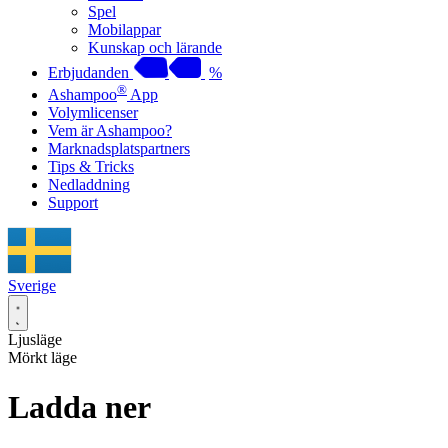
Spel
Mobilappar
Kunskap och lärande
Erbjudanden
%
®
Ashampoo
App
Volymlicenser
Vem är Ashampoo?
Marknadsplatspartners
Tips & Tricks
Nedladdning
Support
Sverige
Ljusläge
Mörkt läge
Ladda ner