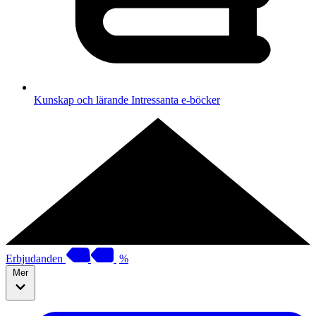
Kunskap och lärande
Intressanta e-böcker
Erbjudanden
%
Mer