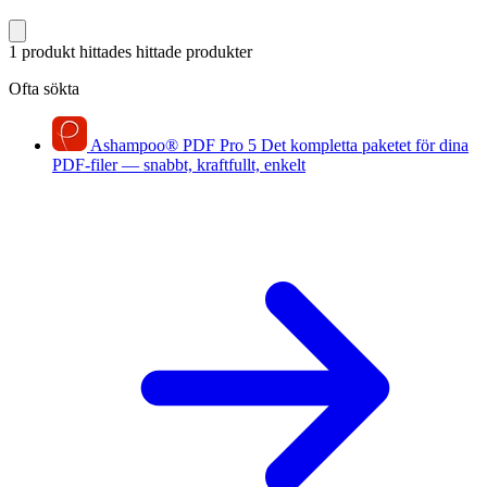
1 produkt hittades
hittade produkter
Ofta sökta
Ashampoo
®
PDF Pro 5
Det kompletta paketet för dina
PDF-filer — snabbt, kraftfullt, enkelt