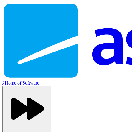
//
Home of Software