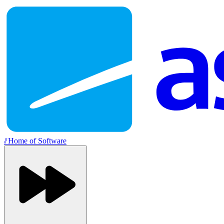
//
Home of Software