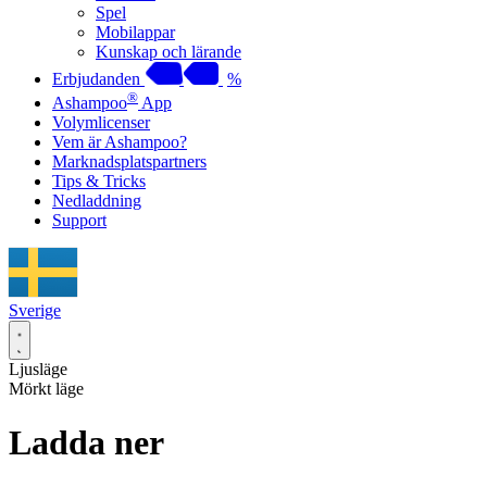
Spel
Mobilappar
Kunskap och lärande
Erbjudanden
%
®
Ashampoo
App
Volymlicenser
Vem är Ashampoo?
Marknadsplatspartners
Tips & Tricks
Nedladdning
Support
Sverige
Ljusläge
Mörkt läge
Ladda ner