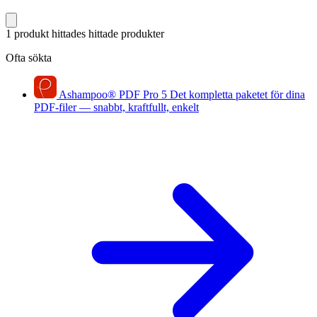
1 produkt hittades
hittade produkter
Ofta sökta
Ashampoo
®
PDF Pro 5
Det kompletta paketet för dina
PDF-filer — snabbt, kraftfullt, enkelt