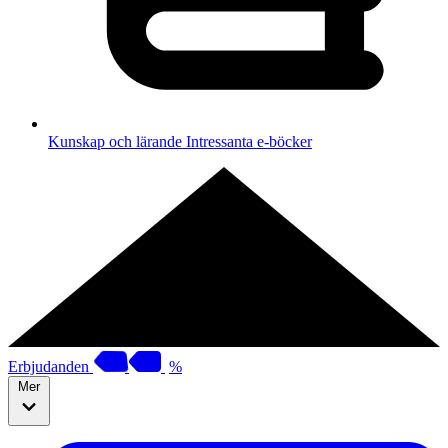
Kunskap och lärande
Intressanta e-böcker
Erbjudanden
%
Mer