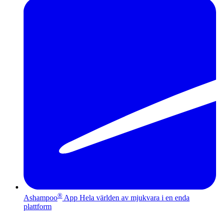
®
Ashampoo
App
Hela världen av mjukvara i en enda
plattform