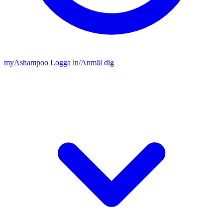
my
Ashampoo
Logga in
/
Anmäl dig