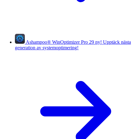
Ashampoo
®
WinOptimizer Pro 29
ny!
Upptäck nästa
generation av systemoptimering!