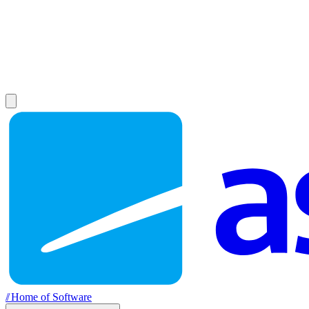
//
Home of Software