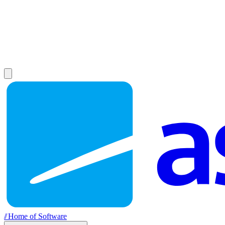
//
Home of Software