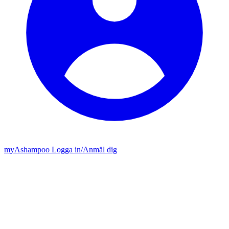
my
Ashampoo
Logga in
/
Anmäl dig