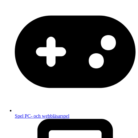
Spel
PC- och webbläsarspel