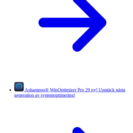
Ashampoo
®
WinOptimizer Pro 29
ny!
Upptäck nästa
generation av systemoptimering!