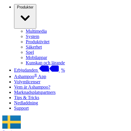
Produkter
Multimedia
System
Produktivitet
Säkerhet
Spel
Mobilappar
Kunskap och lärande
Erbjudanden
%
®
Ashampoo
App
Volymlicenser
Vem är Ashampoo?
Marknadsplatspartners
Tips & Tricks
Nedladdning
Support