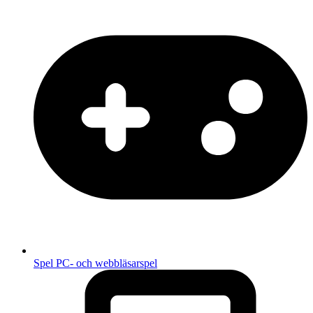
Spel
PC- och webbläsarspel