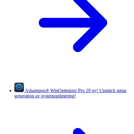
Ashampoo
®
WinOptimizer Pro 29
ny!
Upptäck nästa
generation av systemoptimering!