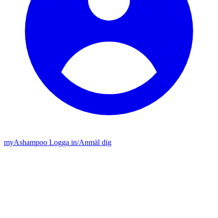
my
Ashampoo
Logga in
/
Anmäl dig