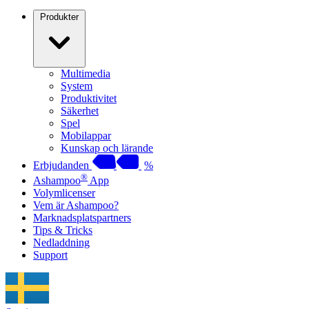
Produkter
Multimedia
System
Produktivitet
Säkerhet
Spel
Mobilappar
Kunskap och lärande
Erbjudanden
%
®
Ashampoo
App
Volymlicenser
Vem är Ashampoo?
Marknadsplatspartners
Tips & Tricks
Nedladdning
Support