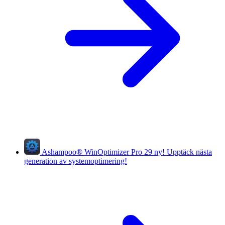
Ashampoo
®
WinOptimizer Pro 29
ny!
Upptäck nästa
generation av systemoptimering!