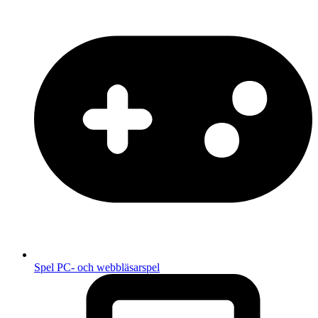
Spel
PC- och webbläsarspel