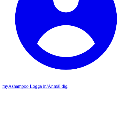
my
Ashampoo
Logga in
/
Anmäl dig