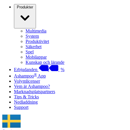
Produkter
Multimedia
System
Produktivitet
Säkerhet
Spel
Mobilappar
Kunskap och lärande
Erbjudanden
%
®
Ashampoo
App
Volymlicenser
Vem är Ashampoo?
Marknadsplatspartners
Tips & Tricks
Nedladdning
Support