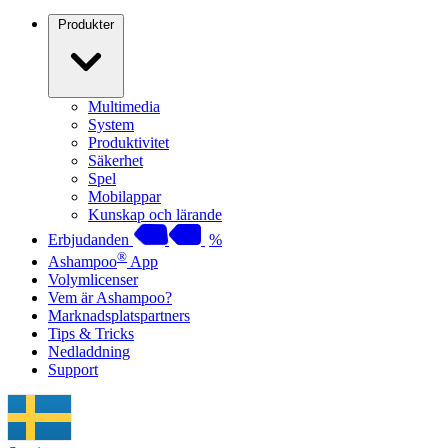
Produkter
Multimedia
System
Produktivitet
Säkerhet
Spel
Mobilappar
Kunskap och lärande
Erbjudanden
%
®
Ashampoo
App
Volymlicenser
Vem är Ashampoo?
Marknadsplatspartners
Tips & Tricks
Nedladdning
Support