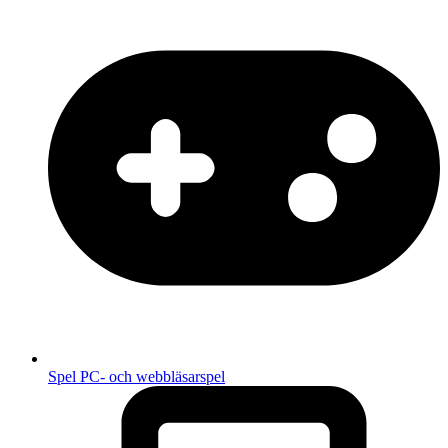
Spel
PC- och webbläsarspel