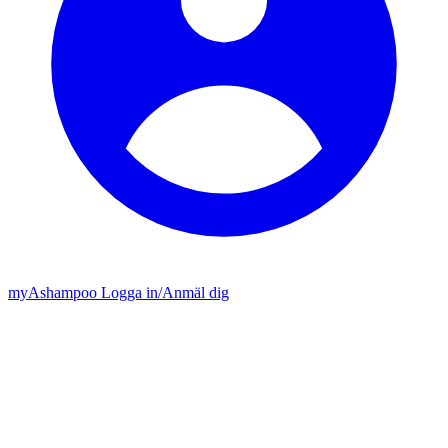
my
Ashampoo
Logga in
/
Anmäl dig