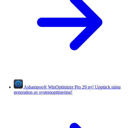
Ashampoo
®
WinOptimizer Pro 29
ny!
Upptäck nästa
generation av systemoptimering!