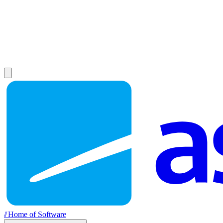
//
Home of Software