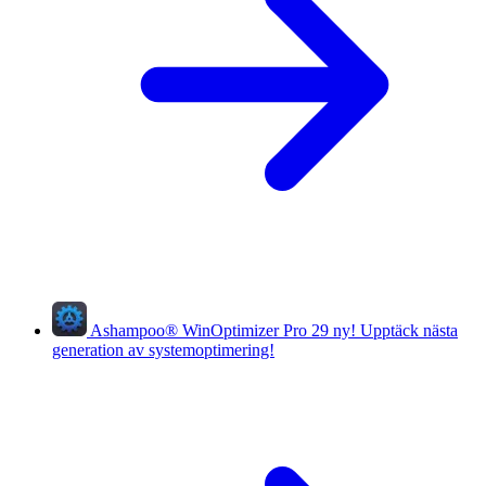
Ashampoo
®
WinOptimizer Pro 29
ny!
Upptäck nästa
generation av systemoptimering!