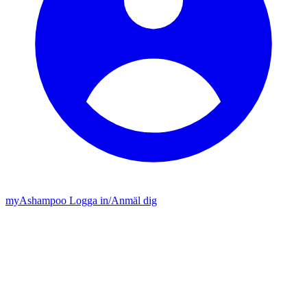
my
Ashampoo
Logga in
/
Anmäl dig