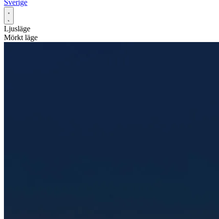
Sverige
Ljusläge
Mörkt läge