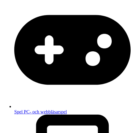
Spel
PC- och webbläsarspel