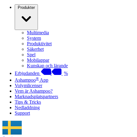
Produkter
Multimedia
System
Produktivitet
Säkerhet
Spel
Mobilappar
Kunskap och lärande
Erbjudanden
%
®
Ashampoo
App
Volymlicenser
Vem är Ashampoo?
Marknadsplatspartners
Tips & Tricks
Nedladdning
Support