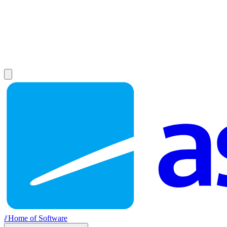
//
Home of Software