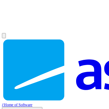
//
Home of Software