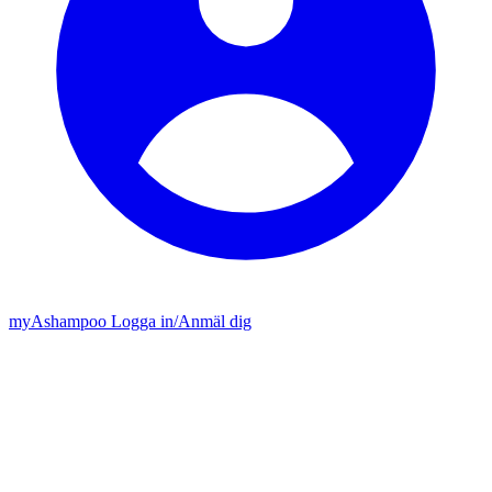
my
Ashampoo
Logga in
/
Anmäl dig