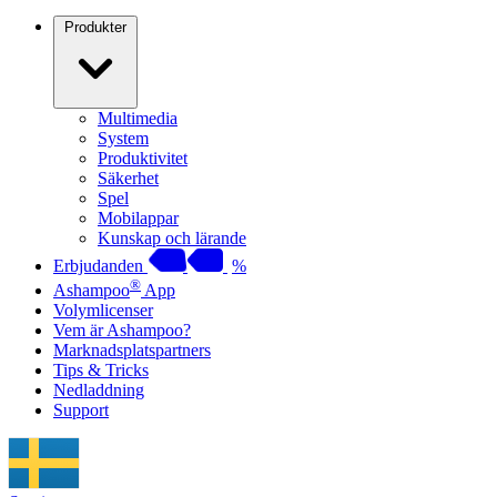
Produkter
Multimedia
System
Produktivitet
Säkerhet
Spel
Mobilappar
Kunskap och lärande
Erbjudanden
%
®
Ashampoo
App
Volymlicenser
Vem är Ashampoo?
Marknadsplatspartners
Tips & Tricks
Nedladdning
Support