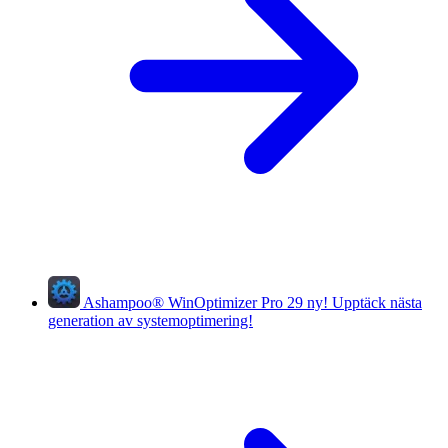
Ashampoo
®
WinOptimizer Pro 29
ny!
Upptäck nästa
generation av systemoptimering!