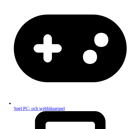
Spel
PC- och webbläsarspel