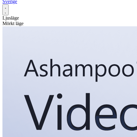
Sverige
Ljusläge
Mörkt läge