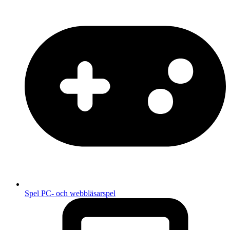
Spel
PC- och webbläsarspel