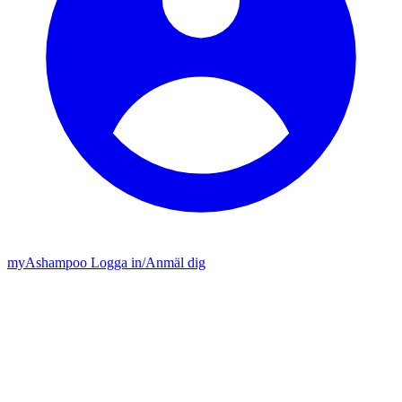
my
Ashampoo
Logga in
/
Anmäl dig