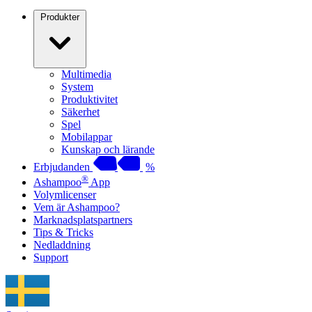
Produkter
Multimedia
System
Produktivitet
Säkerhet
Spel
Mobilappar
Kunskap och lärande
Erbjudanden
%
®
Ashampoo
App
Volymlicenser
Vem är Ashampoo?
Marknadsplatspartners
Tips & Tricks
Nedladdning
Support