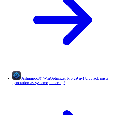
Ashampoo
®
WinOptimizer Pro 29
ny!
Upptäck nästa
generation av systemoptimering!