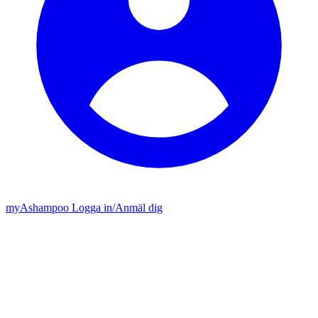
my
Ashampoo
Logga in
/
Anmäl dig