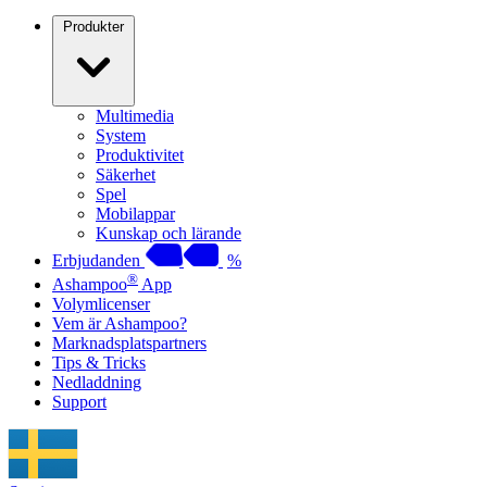
Produkter
Multimedia
System
Produktivitet
Säkerhet
Spel
Mobilappar
Kunskap och lärande
Erbjudanden
%
®
Ashampoo
App
Volymlicenser
Vem är Ashampoo?
Marknadsplatspartners
Tips & Tricks
Nedladdning
Support