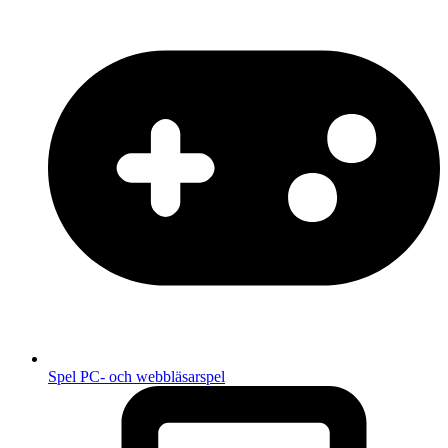
Spel
PC- och webbläsarspel