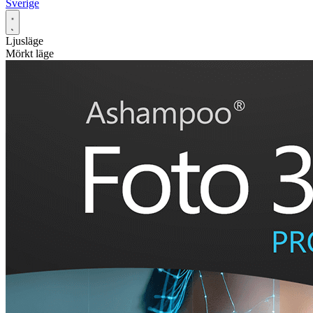
Sverige
Ljusläge
Mörkt läge