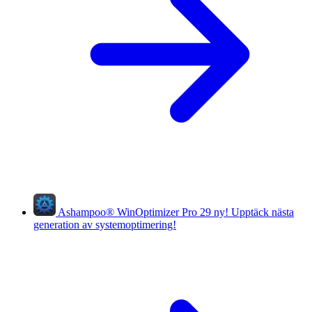
Ashampoo
®
WinOptimizer Pro 29
ny!
Upptäck nästa
generation av systemoptimering!